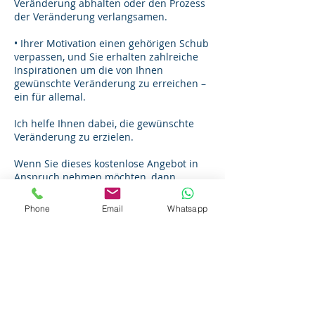
Veränderung abhalten oder den Prozess
der Veränderung verlangsamen.
• Ihrer Motivation einen gehörigen Schub
verpassen, und Sie erhalten zahlreiche
Inspirationen um die von Ihnen
gewünschte Veränderung zu erreichen –
ein für allemal.
Ich helfe Ihnen dabei, die gewünschte
Veränderung zu erzielen.
Wenn Sie dieses kostenlose Angebot in
Anspruch nehmen möchten, dann
buchen Sie einfach einen kostenlosen
Termin für eine telefonische Coaching
Phone
Email
Whatsapp
Session.
Ich freue mich drauf.